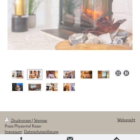
Webansicht
Druckversion
|
Sitemap
Praxis Physiovital Kaiser
Impressum
Datenschutzerklärung